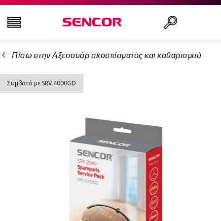
Πίσω στην Αξεσουάρ σκουπίσματος και καθαρισμού
ΤΗΛΕΟΡΆΣΕΙΣ
Αναζήτηση..
Συμβατό με SRV 4000GD
ΕΙΚΌΝΑ & ΉΧΟΣ
ΟΙΚΙΑΚΌΣ ΕΞΟΠΛΙΣΜΌΣ
ΝΟΙΚΟΚΥΡΙΌ
ΥΓΕΊΑ ΚΑΙ ΟΜΟΡΦΙΆ
ΕΊΔΗ ΓΡΑΦΕΊΟΥ ΚΑΙ ΚΑΛΏΔΙΑ