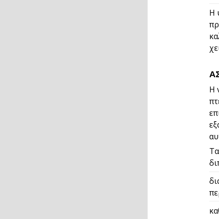
Η 
πρ
κα
χε
Α
Η 
πτ
επ
εξ
αυ
Τα
δι
δι
πε
κα