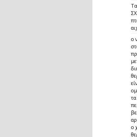
Τα
ΣΧ
πτ
αι
ο 
στ
πρ
με
δι
θε
εί
ομ
τα
πε
βε
αρ
ο 
θε