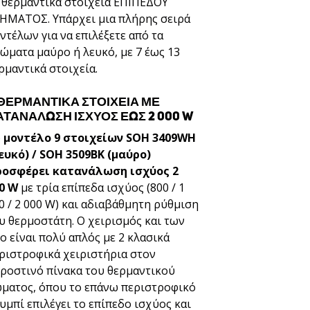
 θερμαντικά στοιχεία ΕΠΙΠΕΔΟΥ
ΗΜΑΤΟΣ. Υπάρχει μια πλήρης σειρά
ντέλων για να επιλέξετε από τα
ώματα μαύρο ή λευκό, με 7 έως 13
ρμαντικά στοιχεία.
 ΘΕΡΜΑΝΤΙΚΆ ΣΤΟΙΧΕΊΑ ΜΕ
ΑΤΑΝΆΛΩΣΗ ΙΣΧΎΟΣ ΈΩΣ 2 000 W
ο
μοντέλο 9 στοιχείων SOH 3409WH
ευκό) / SOH 3509BK (μαύρο)
οσφέρει κατανάλωση ισχύος 2
0 W
με τρία επίπεδα ισχύος (800 / 1
0 / 2 000 W) και αδιαβάθμητη ρύθμιση
υ θερμοστάτη. Ο χειρισμός και των
ο είναι πολύ απλός με 2 κλασικά
ριστροφικά χειριστήρια στον
ροστινό πίνακα του θερμαντικού
ματος, όπου το επάνω περιστροφικό
υμπί επιλέγει το επίπεδο ισχύος και