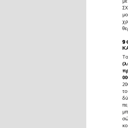
με
ΣΧ
μο
χρ
θε
9
Κ
Τ
(λ
πρ
00
20
το
δύ
πε
μπ
σώ
κο