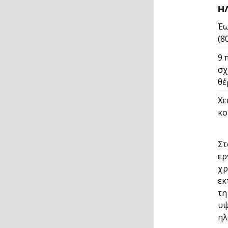
Η
Έω
(8
9 
σχ
θέ
Χε
κο
Στ
ερ
χρ
εκ
τη
υψ
ηλ