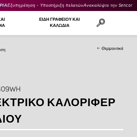
ΡΙΑ
Εξυπηρέτηση - Υποστήριξη πελατών
Ανακαλύψτε την Sencor
ΚΑΙ
ΕΊΔΗ ΓΡΑΦΕΊΟΥ ΚΑΙ
ΙΆ
ΚΑΛΏΔΙΑ
Θερμαντικά
ιση
Αναζήτηση..
409WH
ΚΤΡΙΚΌ ΚΑΛΟΡΙΦΈΡ
ΔΙΟΎ