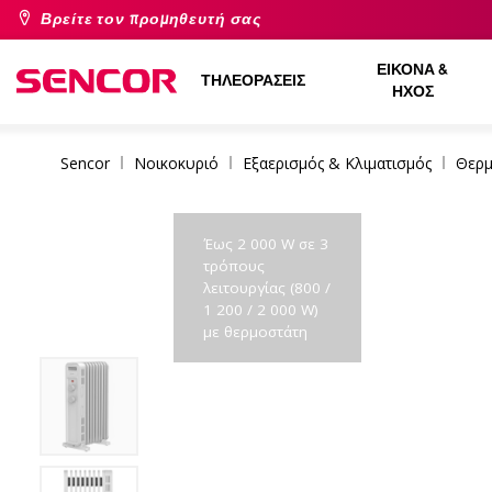
Βρείτε τον προμηθευτή σας
ΕΙΚΌΝΑ &
ΤΗΛΕΟΡΆΣΕΙΣ
ΉΧΟΣ
Sencor
Νοικοκυριό
Εξαερισμός & Κλιματισμός
Θερμ
Έως 2 000 W σε 3
τρόπους
λειτουργίας (800 /
1 200 / 2 000 W)
με θερμοστάτη