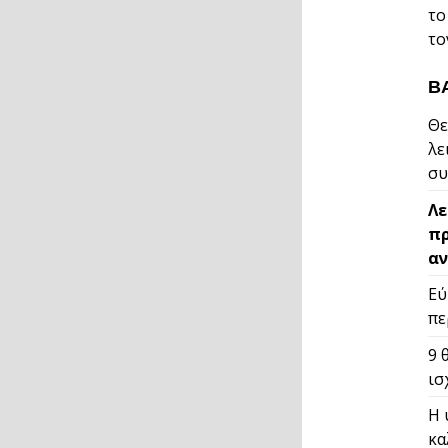
το
το
Β
Θε
λε
συ
Λε
πρ
αν
Εύ
πε
9 
ισ
Η 
κα