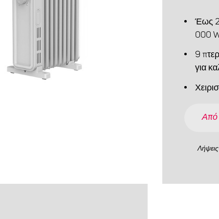
Έως 2
000 W
9 πτε
για κ
Χειρι
Από
Λήψεις