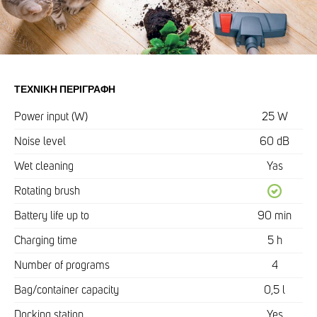
ΤΕΧΝΙΚΉ ΠΕΡΙΓΡΑΦΉ
Power input (W)
25 W
Noise level
60 dB
Wet cleaning
Yas
Rotating brush
Battery life up to
90 min
Charging time
5 h
Number of programs
4
Bag/container capacity
0,5 l
Docking station
Yes