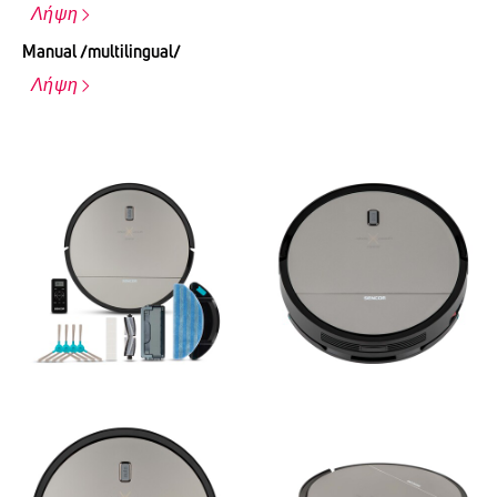
Λήψη
Manual /multilingual/
Λήψη