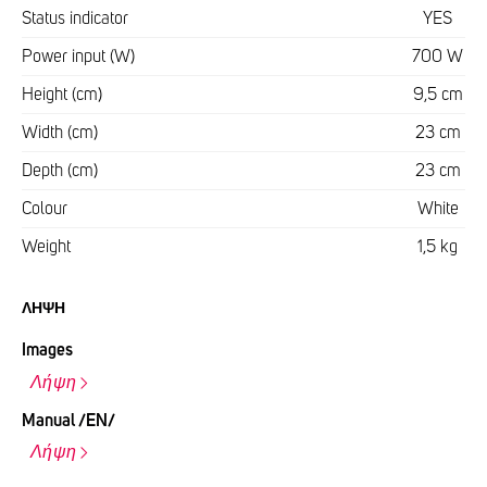
Status indicator
YES
Power input (W)
700 W
Height (cm)
9,5 cm
Width (cm)
23 cm
Depth (cm)
23 cm
Colour
White
Weight
1,5 kg
ΛΉΨΗ
Images
Λήψη
Manual /EN/
Λήψη