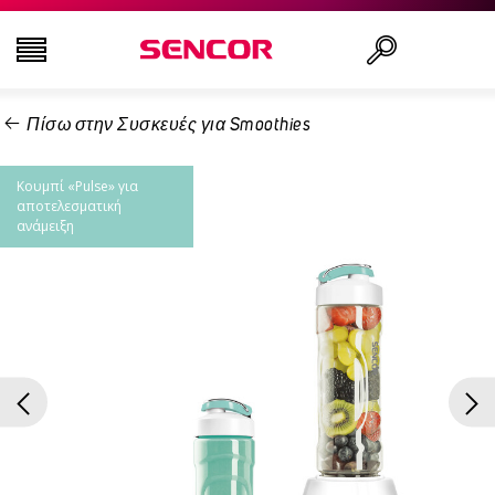
Πίσω στην Συσκευές για Smoothies
ΤΗΛΕΟΡΆΣΕΙΣ
Αναζήτηση..
Κουμπί «Pulse» για
ΕΙΚΌΝΑ & ΉΧΟΣ
αποτελεσματική
ανάμειξη
ΟΙΚΙΑΚΌΣ ΕΞΟΠΛΙΣΜΌΣ
ΝΟΙΚΟΚΥΡΙΌ
ΥΓΕΊΑ ΚΑΙ ΟΜΟΡΦΙΆ
ΕΊΔΗ ΓΡΑΦΕΊΟΥ ΚΑΙ ΚΑΛΏΔΙΑ