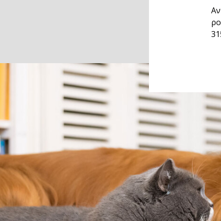
Αν
ρο
31