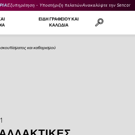
ΡΙΑ
Εξυπηρέτηση - Υποστήριξη πελατών
Ανακαλύψτε την Sencor
ΚΑΙ
ΕΊΔΗ ΓΡΑΦΕΊΟΥ ΚΑΙ
ΙΆ
ΚΑΛΏΔΙΑ
σκουπίσματος και καθαρισμού
Αναζήτηση..
1
ΑΛΛΑΚΤΙΚΈΣ