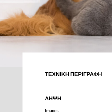
ΤΕΧΝΙΚΉ ΠΕΡΙΓΡΑΦΉ
ΛΉΨΗ
Images