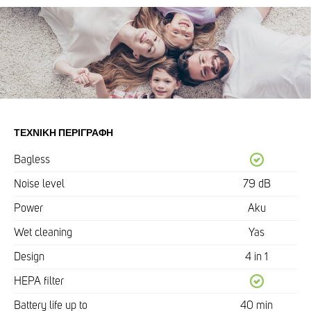
ΤΕΧΝΙΚΉ ΠΕΡΙΓΡΑΦΉ
Bagless
Noise level
79 dB
Power
Aku
Wet cleaning
Yas
Design
4 in 1
HEPA filter
Battery life up to
40 min