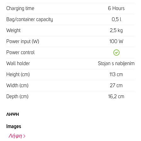
Charging time
6 Hours
Bag/container capacity
0,5 l
Weight
2,5 kg
Power input (W)
100 W
Power control
Wall holder
Stojan s nabíjením
Height (cm)
113 cm
Width (cm)
27 cm
Depth (cm)
16,2 cm
ΛΉΨΗ
Images
Λήψη