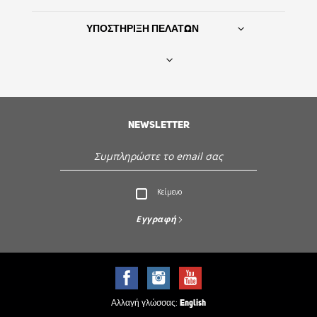
ΥΠΟΣΤΗΡΙΞΗ ΠΕΛΑΤΩΝ
Βρείτε τον προμηθευτή σας
NEWSLETTER
ΙΣΤΟΡΙΑ
Εξυπηρέτηση - Υποστήριξη πελατών
Κείμενο
Ανακαλύψτε την Sencor
Εγγραφή
Αλλαγή γλώσσας:
English