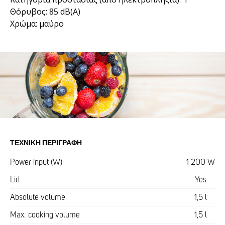
Θόρυβος: 85 dB(A)
Χρώμα: μαύρο
ΤΕΧΝΙΚΉ ΠΕΡΙΓΡΑΦΉ
Power input (W)
1 200 W
Lid
Yes
Absolute volume
1,5 l
Max. cooking volume
1,5 l