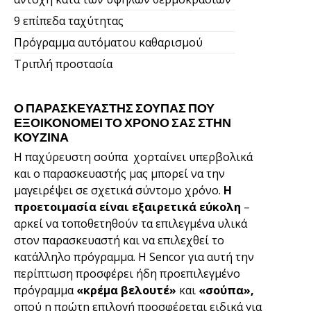
9 επίπεδα ταχύτητας
Πρόγραμμα αυτόματου καθαρισμού
Τριπλή προστασία
Ο ΠΑΡΑΣΚΕΥΑΣΤΉΣ ΣΟΥΠΑΣ ΠΟΥ
ΕΞΟΙΚΟΝΟΜΕΊ ΤΟ ΧΡΌΝΟ ΣΑΣ ΣΤΗΝ
ΚΟΥΖΊΝΑ
Η παχύρευστη σούπα χορταίνει υπερβολικά
και ο παρασκευαστής μας μπορεί να την
μαγειρέψει σε σχετικά σύντομο χρόνο.
Η
προετοιμασία είναι εξαιρετικά εύκολη
–
αρκεί να τοποθετηθούν τα επιλεγμένα υλικά
στον παρασκευαστή και να επιλεχθεί το
κατάλληλο πρόγραμμα. Η Sencor για αυτή την
περίπτωση προσφέρει ήδη προεπιλεγμένο
πρόγραμμα
«κρέμα βελουτέ»
και
«σούπα»,
οπού η πρώτη επιλογή προσφέρεται ειδικά για