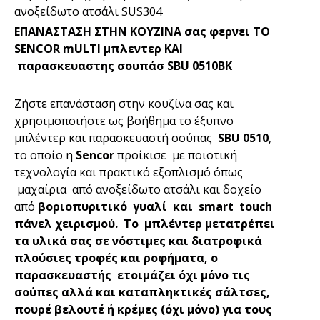
ανοξείδωτο ατσάλι SUS304
ΕΠΑΝΑΣΤΑΣΗ ΣΤΗΝ ΚΟΥΖΙΝΑ σας φερνει ΤΟ
SENCOR mULTI μπλεντερ ΚΑΙ
παρασκευαστης σουπάσ SBU 0510BK
Ζήστε επανάσταση στην κουζίνα σας και
χρησιμοποιήστε ως βοήθημα το έξυπνο
μπλέντερ και παρασκευαστή σούπας
SBU 0510
,
το οποίο η
Sencor
προίκισε με ποιοτική
τεχνολογία και πρακτικό εξοπλισμό όπως
μαχαίρια από ανοξείδωτο ατσάλι και δοχείο
από
βοριοπυριτικό γυαλί και
smart touch
πάνελ χειρισμού.
Το μπλέντερ μετατρέπει
τα υλικά σας σε νόστιμες και διατροφικά
πλούσιες τροφές και ροφήματα, ο
παρασκευαστής ετοιμάζει όχι μόνο τις
σούπες αλλά και καταπληκτικές σάλτσες,
πουρέ βελουτέ ή κρέμες (όχι μόνο) για τους