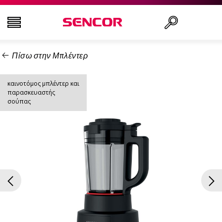
Πίσω στην Μπλέντερ
ΤΗΛΕΟΡΆΣΕΙΣ
Αναζήτηση..
καινοτόμος μπλέντερ και
ΕΙΚΌΝΑ & ΉΧΟΣ
παρασκευαστής
σούπας
ΟΙΚΙΑΚΌΣ ΕΞΟΠΛΙΣΜΌΣ
ΝΟΙΚΟΚΥΡΙΌ
ΥΓΕΊΑ ΚΑΙ ΟΜΟΡΦΙΆ
ΕΊΔΗ ΓΡΑΦΕΊΟΥ ΚΑΙ ΚΑΛΏΔΙΑ