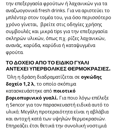
την επεξεργασία φρούτων ή λαχανικών για τα
αναζωογονικά fresh drinks. Για να αριστεύει το
μπλέντερ στον τομέα του, για όσο περισσότερο
χρόνο γίνεται, βρείτε στις οδηγίες χρήσης
συμβουλές και μικρά tips για την επεξεργασία
σκληρών υλικών, όπως π.χ. ρίζες λαχανικών,
ανανάς, καρύδα, καρύδια ή καταψυγμένα
φρούτα.
ΤΟ ΔΟΧΕΙΟ ΑΠΌ ΤΟ ΕΙΔΙΚΟ ΓΥΑΛΙ
ΑΝΤΈΧΕΙ ΥΠΕΡΒΟΛΙΚΈΣ ΘΕΡΜΟΚΡΑΣΙΕΣ.
Όλη η δράση διαδραματίζεται σε
ογκώδης
δοχείο 1,2 λ
, το οποίο σκόπιμα
κατασκευάστηκε από
ποιοτικό
βοριοπυρινικό γυαλί.
Για ποιο λόγω επέλεξε
η Sencor για τον παρασκευαστή ειδικά αυτό το
υλικό; Μεγάλη προτεραιότητα είναι η αβλάβια
και αντοχή κατά των υψηλών θερμοκρασιών.
Επηρεάζει έτσι θετικά την συνολική νοστιμιά