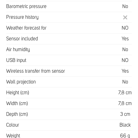
Barometric pressure
No
Pressure history
Weather forecast for
NO
Sensor included
Yes
Air humidity
No
USB input
NO
Wireless transfer from sensor
Yes
Wall projection
No
Height (cm)
7,8 cm
Width (cm)
7,8 cm
Depth (cm)
3 cm
Colour
Black
Weight
66 g