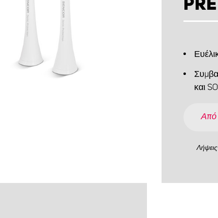
PRE
Ευέλι
Συμβα
και S
Από
Λήψεις