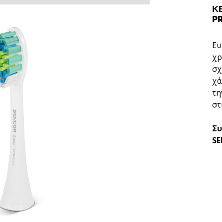
Κ
P
Ευ
χρ
σχ
χά
τη
στ
Συ
SE