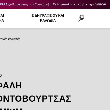
ΡΙΑ
Εξυπηρέτηση - Υποστήριξη πελατών
Ανακαλύψτε την Sencor
ΚΑΙ
ΕΊΔΗ ΓΡΑΦΕΊΟΥ ΚΑΙ
ΙΆ
ΚΑΛΏΔΙΑ
τικές κεφαλές
Αναζήτηση..
5
ΦΑΛΉ
ΟΝΤΌΒΟΥΡΤΣΑΣ