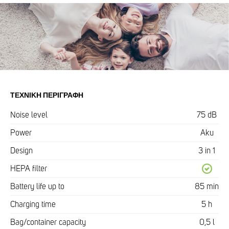
ΤΕΧΝΙΚΉ ΠΕΡΙΓΡΑΦΉ
Noise level
75 dB
Power
Aku
Design
3 in 1
HEPA filter
Battery life up to
85 min
Charging time
5 h
Bag/container capacity
0,5 l