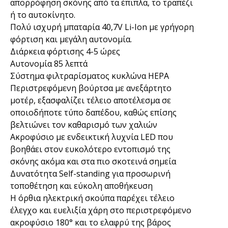
απορρόφηση σκόνης από τα έπιπλα, το τραπέζι
ή το αυτοκίνητο.
Πολύ ισχυρή μπαταρία 40,7V Li-Ion με γρήγορη
φόρτιση και μεγάλη αυτονομία.
Διάρκεια φόρτισης 4-5 ώρες
Αυτονομία 85 λεπτά
Σύστημα φιλτραρίσματος κυκλώνα HEPA
Περιστρεφόμενη βούρτσα με ανεξάρτητο
μοτέρ, εξασφαλίζει τέλειο αποτέλεσμα σε
οποιοδήποτε τύπο δαπέδου, καθώς επίσης
βελτιώνει τον καθαρισμό των χαλιών
Ακροφύσιο με ενδεικτική λυχνία LED που
βοηθάει στον ευκολότερο εντοπισμό της
σκόνης ακόμα και στα πιο σκοτεινά σημεία
Δυνατότητα Self-standing για προσωρινή
τοποθέτηση και εύκολη αποθήκευση
Η όρθια ηλεκτρική σκούπα παρέχει τέλειο
έλεγχο και ευελιξία χάρη στο περιστρεφόμενο
ακροφύσιο 180° και το ελαφρύ της βάρος