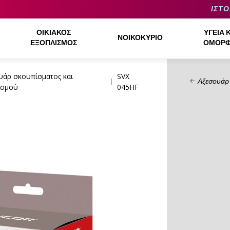
ΙΣΤΟ
ΟΙΚΙΑΚΌΣ
ΥΓΕΊΑ 
ΝΟΙΚΟΚΥΡΙΌ
ΕΞΟΠΛΙΣΜΌΣ
ΟΜΟΡΦ
υάρ σκουπίσματος και
SVX
Αξεσουάρ 
ισμού
045HF