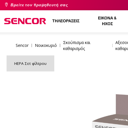
Βρείτε τον προμηθευτή σας
ΕΙΚΌΝΑ &
ΤΗΛΕΟΡΆΣΕΙΣ
ΉΧΟΣ
Σκούπισμα και
Αξεσο
Sencor
Νοικοκυριό
καθαρισμός
καθαρ
HEPA Σετ φίλτρου