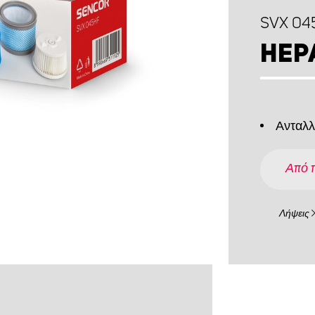
SVX 04
HEP
Ανταλλ
Από 
Λήψεις