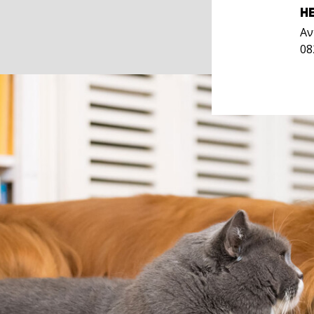
H
Αν
0