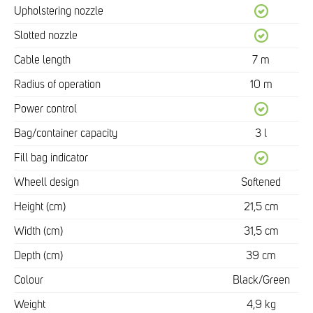
Upholstering nozzle
Slotted nozzle
Cable length
7 m
Radius of operation
10 m
Power control
Bag/container capacity
3 l
Fill bag indicator
Wheell design
Softened
Height (cm)
21,5 cm
Width (cm)
31,5 cm
Depth (cm)
39 cm
Colour
Black/Green
Weight
4,9 kg