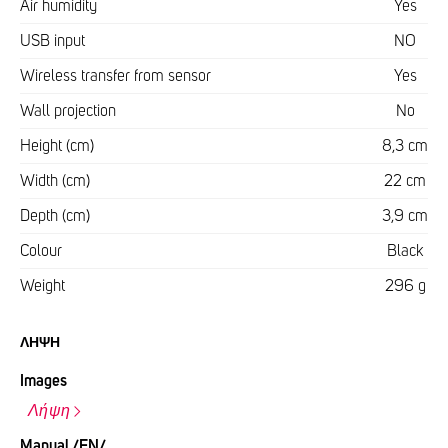
Air humidity
Yes
USB input
NO
Wireless transfer from sensor
Yes
Wall projection
No
Height (cm)
8,3 cm
Width (cm)
22 cm
Depth (cm)
3,9 cm
Colour
Black
Weight
296 g
ΛΉΨΗ
Images
Λήψη
Manual /EN/