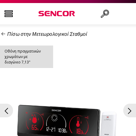
Πίσω στην Μετεωρολογικοί Σταθμοί
ΤΗΛΕΟΡΆΣΕΙΣ
Αναζήτηση..
Οθόνη πραγματικών
ΕΙΚΌΝΑ & ΉΧΟΣ
χρωμάτων με
διαγώνιο 7,13"
ΟΙΚΙΑΚΌΣ ΕΞΟΠΛΙΣΜΌΣ
ΝΟΙΚΟΚΥΡΙΌ
ΥΓΕΊΑ ΚΑΙ ΟΜΟΡΦΙΆ
ΕΊΔΗ ΓΡΑΦΕΊΟΥ ΚΑΙ ΚΑΛΏΔΙΑ