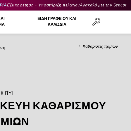
ΡΙΑ
Εξυπηρέτηση - Υποστήριξη πελατών
Ανακαλύψτε την Sencor
ΚΑΙ
ΕΊΔΗ ΓΡΑΦΕΊΟΥ ΚΑΙ
ΙΆ
ΚΑΛΏΔΙΑ
Καθαριστές τζαμιών
ιση
Αναζήτηση..
001YL
ΣΚΕΥΉ ΚΑΘΑΡΙΣΜΟΎ
ΑΜΙΏΝ