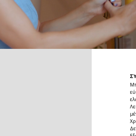
Σ
Μπ
εύ
ελ
Λε
μέ
Χρ
Δε
Εξ