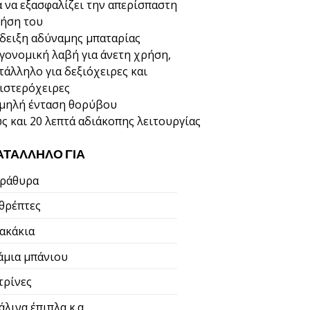
α να εξασφαλίζει την απερίσπαστη
ήση του
δειξη αδύναμης μπαταρίας
γονομική λαβή για άνετη χρήση,
τάλληλο για δεξιόχειρες και
ιστερόχειρες
μηλή ένταση θορύβου
ς και 20 λεπτά αδιάκοπης λειτουργίας
ΑΤΆΛΛΗΛΟ ΓΙΑ
ράθυρα
θρέπτες
ακάκια
άμια μπάνιου
τρίνες
άλινα έπιπλα κ.α.