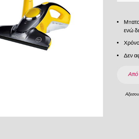
Μπαταρ
ενώ δ
Χρόνο
Δεν α
Από
Αξεσο