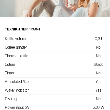
ΤΕΧΝΙΚΉ ΠΕΡΙΓΡΑΦΉ
Kettle volume
0,3 l
Coffee grinder
No
Thermal kettle
No
Colour
Black
Timer
No
Articulated filter
Yes
Water indicator
Yes
Display
No
Power input (W)
500 W