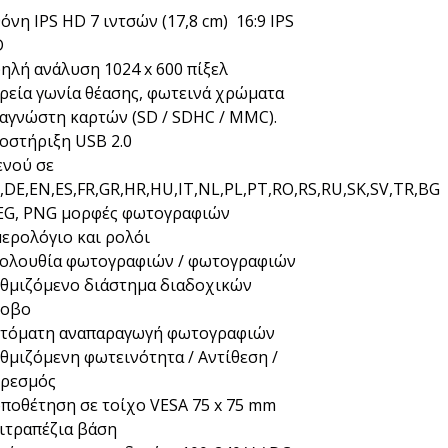
όνη IPS HD 7 ιντσών (17,8 cm) 16:9 IPS
D
ηλή ανάλυση 1024 x 600 πίξελ
ρεία γωνία θέασης, φωτεινά χρώματα
αγνώστη καρτών (SD / SDHC / MMC).
οστήριξη USB 2.0
νού σε
,DE,EN,ES,FR,GR,HR,HU,IT,NL,PL,PT,RO,RS,RU,SK,SV,TR,BG
EG, PNG μορφές φωτογραφιών
ερολόγιο και ρολόι
ολουθία φωτογραφιών / φωτογραφιών
θμιζόμενο διάστημα διαδοχικών
ροβο
τόματη αναπαραγωγή φωτογραφιών
θμιζόμενη φωτεινότητα / Αντίθεση /
ρεσμός
ποθέτηση σε τοίχο VESA 75 x 75 mm
ιτραπέζια βάση