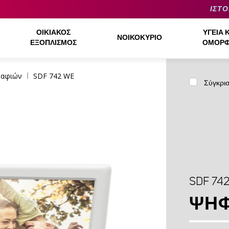
ΙΣΤΟ
ΟΙΚΙΑΚΌΣ
ΥΓΕΊΑ 
ΝΟΙΚΟΚΥΡΙΌ
ΕΞΟΠΛΙΣΜΌΣ
ΟΜΟΡΦ
ραφιών
SDF 742 WE
Σύγκρι
SDF 74
ΨΗΦ