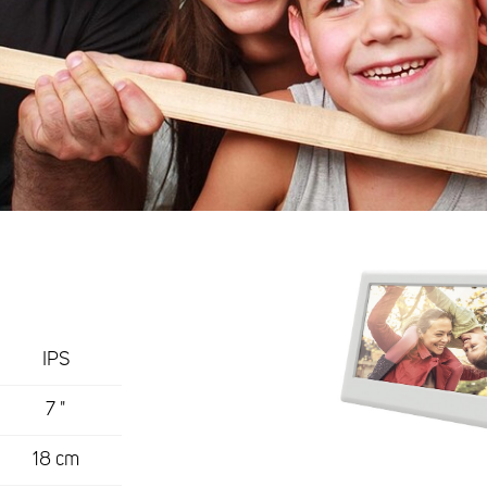
IPS
7 "
18 cm