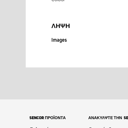
ΛΉΨΗ
Images
SENCOR ΠΡΟΪΟΝΤΑ
ΑΝΑΚΥΛΨΤΕ ΤΗΝ S