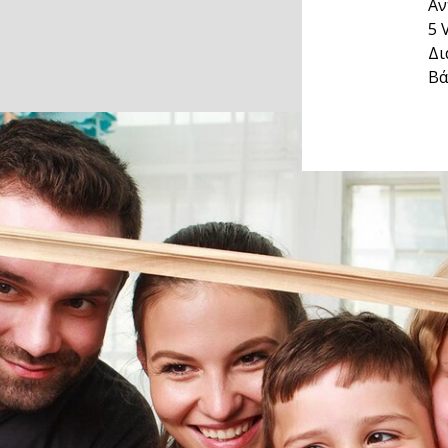
Αν
5 
Δι
Βά