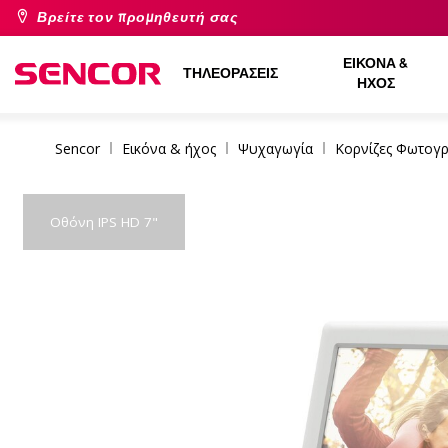
Βρείτε τον προμηθευτή σας
ΕΙΚΌΝΑ &
ΤΗΛΕΟΡΆΣΕΙΣ
ΉΧΟΣ
Sencor
Εικόνα & ήχος
Ψυχαγωγία
Κορνίζες Φωτογ
Οθόνη IPS HD 7"