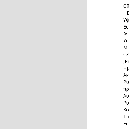
Οθ
H
Υψ
Ευ
Αν
Υπ
Με
CZ
JP
Ημ
Ακ
Ρυ
π
Αυ
Ρυ
Κο
Το
Επ