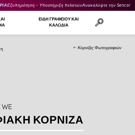
ΡΙΑ
Εξυπηρέτηση - Υποστήριξη πελατών
Ανακαλύψτε την Sencor
ΚΑΙ
ΕΊΔΗ ΓΡΑΦΕΊΟΥ ΚΑΙ
ΙΆ
ΚΑΛΏΔΙΑ
Κορνίζες Φωτογραφιών
ση
Αναζήτηση..
2 WE
ΙΑΚΉ ΚΟΡΝΊΖΑ