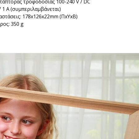
τάπτορας τροφοδοσίας 100-240 V / DC
V 1 A (συμπεριλαμβάνεται)
αστάσεις: 178x126x22mm (ΠxΥxΒ)
ρος: 350 g