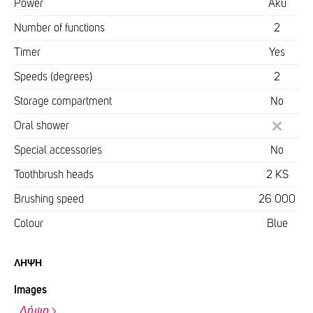
Power
Aku
Number of functions
2
Timer
Yes
Speeds (degrees)
2
Storage compartment
No
Oral shower
Special accessories
No
Toothbrush heads
2 KS
Brushing speed
26 000
Colour
Blue
ΛΉΨΗ
Images
Λήψη