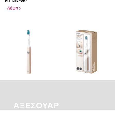
Manual /GR/
Λήψη
ΑΞΕΣΟΥΆΡ