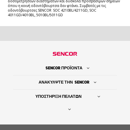
δοσομετρήσεων διαστημάτων και δύσκολα προσβάσιμων σημείων
όπου η κοινή οδοντόβουρτσα δεν φτάνει. Συμβατές με τις
οδοντόβουρτσες SENCOR SOC 4210BL/4211GD, SOC
4011GD/4010BL, 5010BL/5011GD
SENCOR ΠΡΟΪΟΝΤΑ
ΑΝΑΚΥΛΨΤΕ ΤΗΝ SENCOR
ΥΠΟΣΤΗΡΙΞΗ ΠΕΛΑΤΩΝ
Βρείτε τον προμηθευτή σας