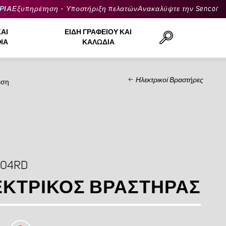
ΡΙΑ
Εξυπηρέτηση - Υποστήριξη πελατών
Ανακαλύψτε την Sencor
ΚΑΙ
ΕΊΔΗ ΓΡΑΦΕΊΟΥ ΚΑΙ
ΙΆ
ΚΑΛΏΔΙΑ
Ηλεκτρικοί Βραστήρες
ιση
Αναζήτηση..
704RD
ΚΤΡΙΚΌΣ ΒΡΑΣΤΉΡΑΣ