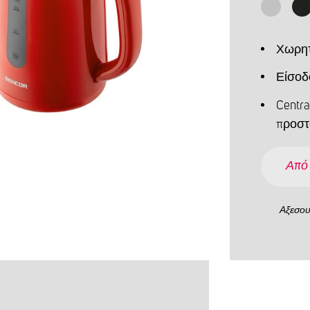
Χωρητι
Είσοδ
Centra
προστ
Από
Αξεσο