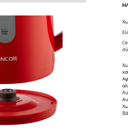
Η
Χω
Εί
Ce
σύ
Χω
κα
Αφ
αλ
Λυ
Αυ
Χω
Βά