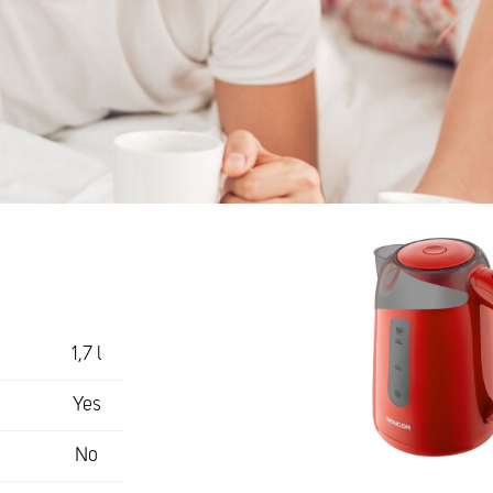
1,7 l
Yes
No