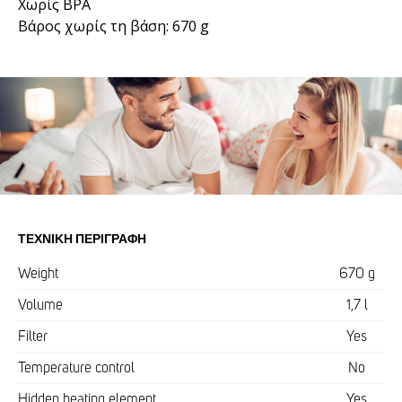
Χωρίς BPA
Βάρος χωρίς τη βάση: 670 g
ΤΕΧΝΙΚΉ ΠΕΡΙΓΡΑΦΉ
Weight
670 g
Volume
1,7 l
Filter
Yes
Temperature control
No
Hidden heating element
Yes