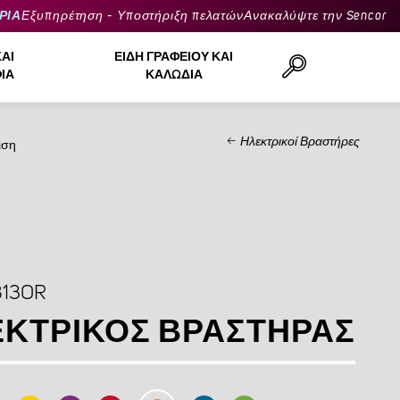
ΡΙΑ
Εξυπηρέτηση - Υποστήριξη πελατών
Ανακαλύψτε την Sencor
ΚΑΙ
ΕΊΔΗ ΓΡΑΦΕΊΟΥ ΚΑΙ
ΙΆ
ΚΑΛΏΔΙΑ
Ηλεκτρικοί Βραστήρες
ιση
Αναζήτηση..
813OR
ΚΤΡΙΚΌΣ ΒΡΑΣΤΉΡΑΣ