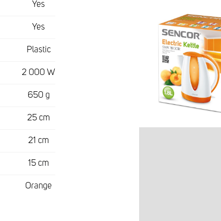
Yes
Yes
Plastic
2 000 W
650 g
25 cm
21 cm
15 cm
Orange