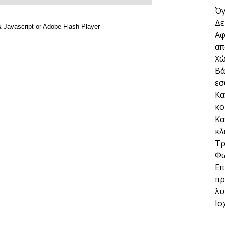
Όγ
Δε
Αφ
απ
Χώ
Βά
εσ
Κα
κο
Κα
κλ
Τρ
Φω
Επ
πρ
λυ
Ισ