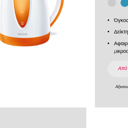
Όγκος 
Δείκτ
Αφαιρ
μικρο
Από
Αξεσο