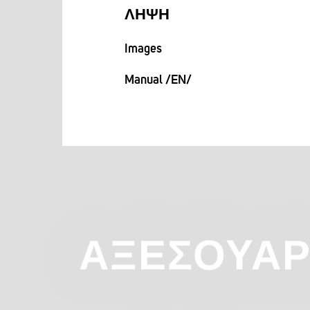
ΛΉΨΗ
Images
Manual /EN/
ΑΞΕΣΟΥΆ