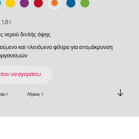
1,8 l
ης νερού διπλής όψης
ούμενο και πλενόμενο φίλτρο για απομάκρυνση
οργανισμών
 που να αγοράσω
υάρ
Λήψεις