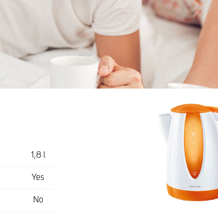
1,8 l
Yes
No