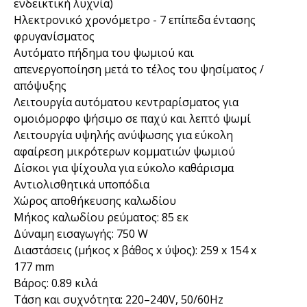
ενδεικτική λυχνία)
Ηλεκτρονικό χρονόμετρο - 7 επίπεδα έντασης
φρυγανίσματος
Αυτόματο πήδημα του ψωμιού και
απενεργοποίηση μετά το τέλος του ψησίματος /
απόψυξης
Λειτουργία αυτόματου κεντραρίσματος για
ομοιόμορφο ψήσιμο σε παχύ και λεπτό ψωμί
Λειτουργία υψηλής ανύψωσης για εύκολη
αφαίρεση μικρότερων κομματιών ψωμιού
Δίσκοι για ψίχουλα για εύκολο καθάρισμα
Αντιολισθητικά υποπόδια
Χώρος αποθήκευσης καλωδίου
Μήκος καλωδίου ρεύματος: 85 εκ
Δύναμη εισαγωγής: 750 W
Διαστάσεις (μήκος х βάθος х ύψος): 259 x 154 x
177 mm
Βάρος: 0.89 κιλά
Τάση και συχνότητα: 220–240V, 50/60Hz