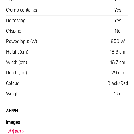
Crumb container
Yes
Defrosting
Yes
Crisping
No
Power input (W)
850 W
Height (cm)
18,3 cm
Width (cm)
16,7 cm
Depth (cm)
29 cm
Colour
Black/Red
Weight
1 kg
ΛΉΨΗ
Images
Λήψη