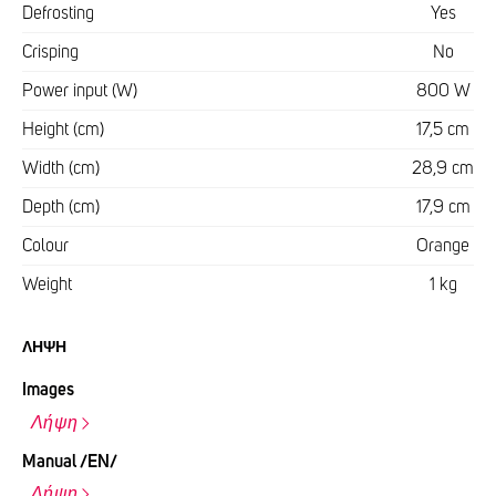
Defrosting
Yes
Crisping
No
Power input (W)
800 W
Height (cm)
17,5 cm
Width (cm)
28,9 cm
Depth (cm)
17,9 cm
Colour
Orange
Weight
1 kg
ΛΉΨΗ
Images
Λήψη
Manual /EN/
Λήψη