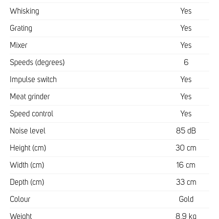
Whisking
Yes
Grating
Yes
Mixer
Yes
Speeds (degrees)
6
Impulse switch
Yes
Meat grinder
Yes
Speed control
Yes
Noise level
85 dB
Height (cm)
30 cm
Width (cm)
16 cm
Depth (cm)
33 cm
Colour
Gold
Weight
8,9 kg