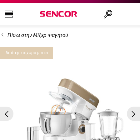
Πίσω στην Μίξερ Φαγητού
ΤΗΛΕΟΡΆΣΕΙΣ
Αναζήτηση..
Ιδιαίτερο ισχυρό μοτέρ
ΕΙΚΌΝΑ & ΉΧΟΣ
ΟΙΚΙΑΚΌΣ ΕΞΟΠΛΙΣΜΌΣ
ΝΟΙΚΟΚΥΡΙΌ
ΥΓΕΊΑ ΚΑΙ ΟΜΟΡΦΙΆ
ΕΊΔΗ ΓΡΑΦΕΊΟΥ ΚΑΙ ΚΑΛΏΔΙΑ