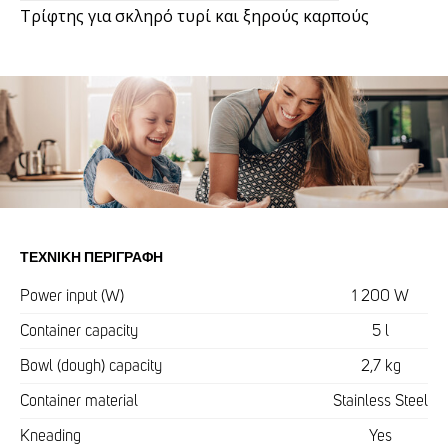
Τρίφτης για σκληρό τυρί και ξηρούς καρπούς
ΤΕΧΝΙΚΉ ΠΕΡΙΓΡΑΦΉ
Power input (W)
1 200 W
Container capacity
5 l
Bowl (dough) capacity
2,7 kg
Container material
Stainless Steel
Kneading
Yes