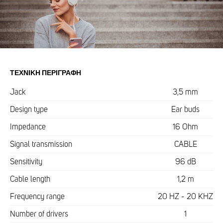
ΤΕΧΝΙΚΉ ΠΕΡΙΓΡΑΦΉ
Jack
3,5 mm
Design type
Ear buds
Impedance
16 Ohm
Signal transmission
CABLE
Sensitivity
96 dB
Cable length
1,2 m
Frequency range
20 HZ - 20 KHZ
Number of drivers
1