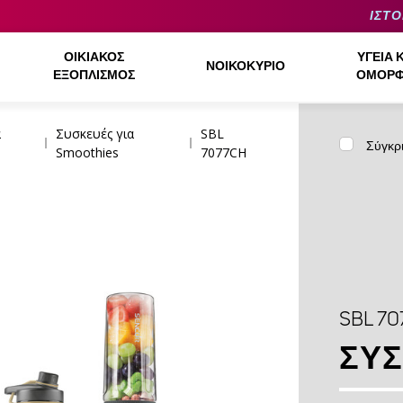
ΙΣΤΟ
ΟΙΚΙΑΚΌΣ
ΥΓΕΊΑ 
ΝΟΙΚΟΚΥΡΙΌ
ΕΞΟΠΛΙΣΜΌΣ
ΟΜΟΡΦ
α
Συσκευές για
SBL
Σύγκρ
Smoothies
7077CH
SBL 70
ΣΥΣ