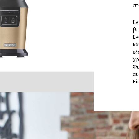
στ
Εν
βε
Εν
κα
εξ
χρ
Φι
αυ
Εί