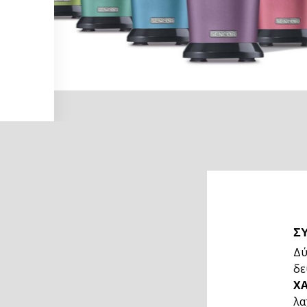
Σ
Δύ
δε
Χ
λα