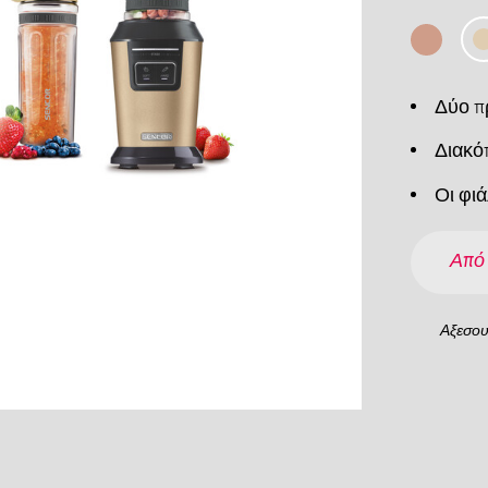
Δύο π
Διακό
Οι φι
Από
Αξεσο