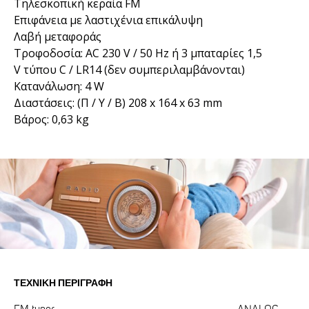
Τηλεσκοπική κεραία FM
Επιφάνεια με λαστιχένια επικάλυψη
Λαβή μεταφοράς
Τροφοδοσία: AC 230 V / 50 Hz ή 3 μπαταρίες 1,5
V τύπου C / LR14 (δεν συμπεριλαμβάνονται)
Κατανάλωση: 4 W
Διαστάσεις: (Π / Υ / Β) 208 x 164 x 63 mm
Βάρος: 0,63 kg
ΤΕΧΝΙΚΉ ΠΕΡΙΓΡΑΦΉ