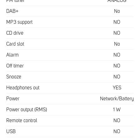
FM tuner
ANALOG
DAB+
No
MP3 support
NO
CD drive
NO
Card slot
No
Alarm
NO
Off timer
NO
Snooze
NO
Headphones out
YES
Power
Network/Battery
Power output (RMS)
1 W
Remote control
NO
USB
NO