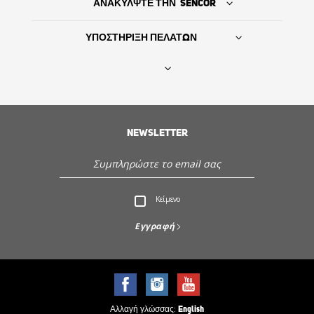
ΑΝΑΚΥΛΨΤΕ ΤΗΝ SENCOR
ΥΠΟΣΤΗΡΙΞΗ ΠΕΛΑΤΩΝ
Βρείτε τον προμηθευτή σας
NEWSLETTER
ΙΣΤΟΡΙΑ
Εξυπηρέτηση - Υποστήριξη πελατών
Κείμενο
Ανακαλύψτε την Sencor
Εγγραφή
Αλλαγή γλώσσας:
English