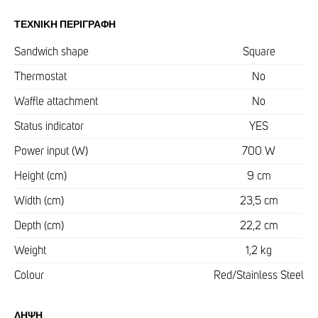
ΤΕΧΝΙΚΉ ΠΕΡΙΓΡΑΦΉ
Sandwich shape
Square
Thermostat
No
Waffle attachment
No
Status indicator
YES
Power input (W)
700 W
Height (cm)
9 cm
Width (cm)
23,5 cm
Depth (cm)
22,2 cm
Weight
1,2 kg
Colour
Red/Stainless Steel
ΛΉΨΗ