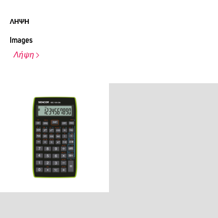
ΛΉΨΗ
Images
Λήψη