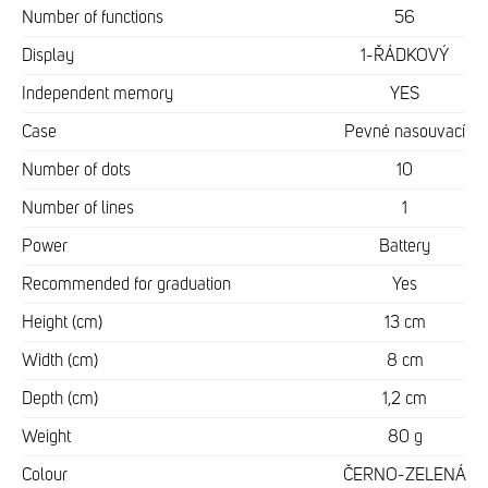
Number of functions
56
Display
1-ŘÁDKOVÝ
Independent memory
YES
Case
Pevné nasouvací
Number of dots
10
Number of lines
1
Power
Battery
Recommended for graduation
Yes
Height (cm)
13 cm
Width (cm)
8 cm
Depth (cm)
1,2 cm
Weight
80 g
Colour
ČERNO-ZELENÁ