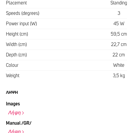
Placement
Standing
Speeds (degrees)
3
Power input (W)
45 W
Height (cm)
59,5 cm
Width (cm)
22,7 cm
Depth (cm)
22 cm
Colour
White
Weight
3,5 kg
ΛΉΨΗ
Images
Λήψη
Manual /GR/
Λήψη