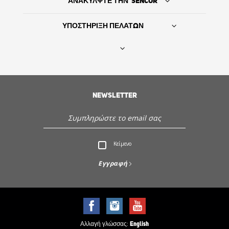
ΑΝΑΚΥΛΨΤΕ ΤΗΝ SENCOR
ΥΠΟΣΤΗΡΙΞΗ ΠΕΛΑΤΩΝ
Βρείτε τον προμηθευτή σας
NEWSLETTER
ΙΣΤΟΡΙΑ
Εξυπηρέτηση - Υποστήριξη πελατών
Κείμενο
Ανακαλύψτε την Sencor
Εγγραφή
Αλλαγή γλώσσας:
English