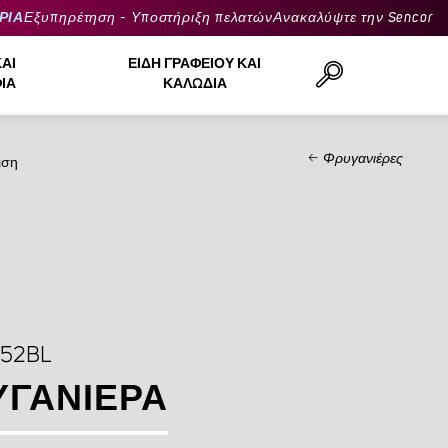
ΡΙΑ
Εξυπηρέτηση - Υποστήριξη πελατών
Ανακαλύψτε την Sencor
ΚΑΙ
ΕΊΔΗ ΓΡΑΦΕΊΟΥ ΚΑΙ
ΙΆ
ΚΑΛΏΔΙΑ
Φρυγανιέρες
ιση
Αναζήτηση..
052BL
ΥΓΑΝΙΈΡΑ