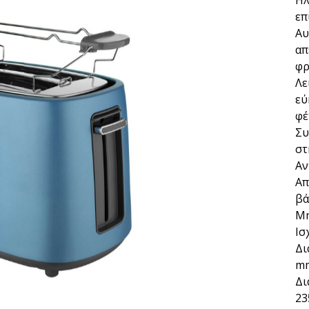
επ
Αυ
απ
φρ
Λε
εύ
φέ
Συ
στ
Αν
Απ
βά
Μή
Ισ
Δι
m
Δι
23