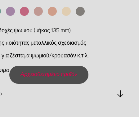
δοχές ψωμιού (μήκος 135 mm)
ς ποιότητας μεταλλικός σχεδιασμός
 για ζέσταμα ψωμιού/κρουασάν κ.τ.λ.
σιμο
Αρχειοθετημένο προϊόν