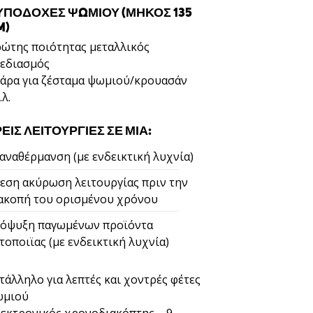
 ΥΠΟΔΟΧΈΣ ΨΩΜΙΟΎ (ΜΉΚΟΣ 135
M)
ώτης ποιότητας μεταλλικός
εδιασμός
άρα για ζέσταμα ψωμιού/κρουασάν
.λ.
ΕΊΣ ΛΕΙΤΟΥΡΓΊΕΣ ΣΕ ΜΊΑ:
αναθέρμανση (με ενδεικτική λυχνία)
εση ακύρωση λειτουργίας πριν την
ακοπή του ορισμένου χρόνου
όψυξη παγωμένων προϊόντα
τοποιϊας (με ενδεικτική λυχνία)
τάλληλο για λεπτές και χοντρές φέτες
ωμιού
εκτρονικός χρονοδιακόπτης – 9