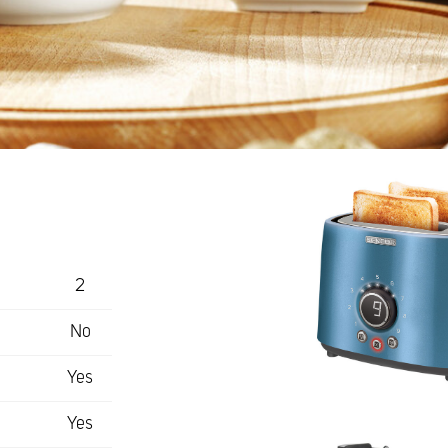
2
No
Yes
Yes