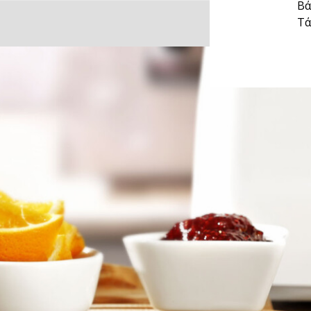
Βά
Τά