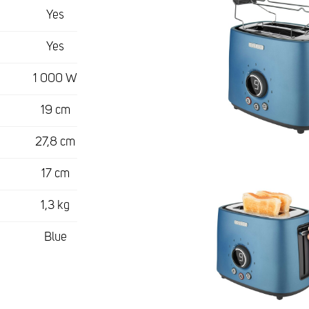
Yes
Yes
1 000 W
19 cm
27,8 cm
17 cm
1,3 kg
Blue