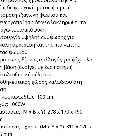
ίπεδα φρυγανίσματος ψωμιού
τόματη εξαγωγή ψωμιού και
ενεργοποίηση όταν ολοκληρωθεί το
υγάνισμα/απόψυξη
ιτουργία υψηλής ανύψωσης για
κολη αφαίρεση και της πιο λεπτής
τας ψωμιού
ρόμενος δίσκος συλλογής για ψίχουλα
η βάση (ανοίγει με ένα πάτημα)
τιολισθητικά πέλματα
οθηκευτικός χώρος καλωδίου στη
ση
κος καλωδίου: 100 cm
χύς: 1000W
αστάσεις (Μ x Β x Υ): 278 x 170 x 190
m
αστάσεις σχάρας (Μ x Β x Υ): 310 x 170 x
5 mm