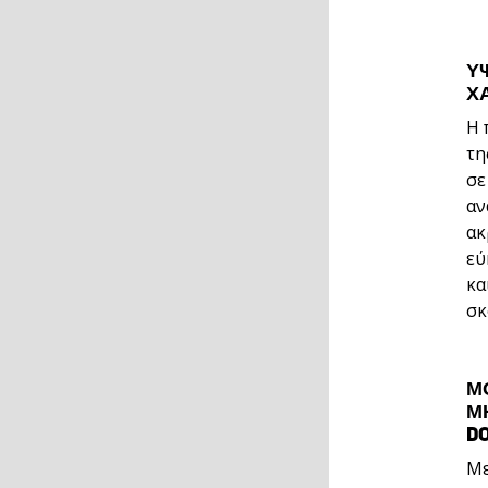
Υ
Χ
Η 
τη
σε
αν
ακ
εύ
κα
σκ
Μ
Μ
DO
Με