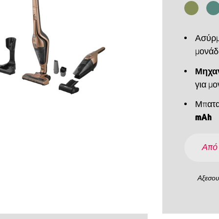
Ασύρμ
μονάδ
Μηχαν
για μ
Μπατα
mAh
Από
Αξεσο