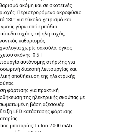
θαρισμό ακόμη και σε σκοτεινές
ριοχές Περιστρεφόμενο ακροφύσιο
τά 180° για εύκολο χειρισμό και
ιγμούς γύρω από εμπόδια
επίπεδα ισχύος: υψηλή ισχύς,
νονικός καθαρισμός
χνολογία χωρίς σακούλα, όγκος
χείου σκόνης: 0,5 l
ιτουργία αυτόνομης στήριξης για
οσωρινή διακοπή λειτουργίας και
λική αποθήκευση της ηλεκτρικής
ούπας.
ση φόρτισης για πρακτική
οθήκευση της ηλεκτρικής σκούπας με
σωματωμένη βάση αξεσουάρ
δειξη LED κατάστασης φόρτισης
αταρίας
πος μπαταρίας: Li-Ion 2.000 mAh