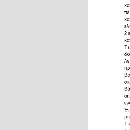
κα
πε
κα
ελ
2 
κα
Τε
δο
Λε
πρ
βο
σκ
Βά
απ
εν
Έν
μπ
Τύ