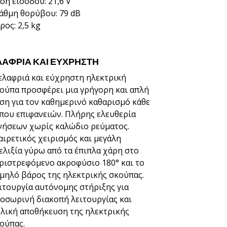
ση εισόδου: 21,6 V
άθμη θορύβου: 79 dB
ρος: 2,5 kg
ΛΑΦΡΙΑ ΚΑΙ ΕΥΧΡΗΣΤΗ
ελαφριά και εύχρηστη ηλεκτρική
ούπα προσφέρει μια γρήγορη και απλή
ση για τον καθημερινό καθαρισμό κάθε
που επιφανειών. Πλήρης ελευθερία
νήσεων χωρίς καλώδιο ρεύματος.
αιρετικός χειρισμός και μεγάλη
ελιξία γύρω από τα έπιπλα χάρη στο
ριστρεφόμενο ακροφύσιο 180° και το
μηλό βάρος της ηλεκτρικής σκούπας.
ιτουργία αυτόνομης στήριξης για
οσωρινή διακοπή λειτουργίας και
λική αποθήκευση της ηλεκτρικής
ούπας.