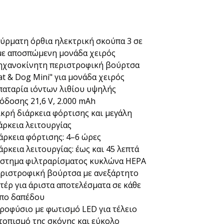
ύρματη όρθια ηλεκτρική σκούπα 3 σε
με αποσπώμενη μονάδα χειρός
χανοκίνητη περιστροφική βούρτσα
at & Dog Mini" για μονάδα χειρός
αταρία ιόντων λιθίου υψηλής
όδοσης 21,6 V, 2.000 mAh
κρή διάρκεια φόρτισης και μεγάλη
άρκεια λειτουργίας
άρκεια φόρτισης: 4–6 ώρες
άρκεια λειτουργίας: έως και 45 λεπτά
στημα φιλτραρίσματος κυκλώνα HEPA
ριστροφική βούρτσα με ανεξάρτητο
τέρ για άριστα αποτελέσματα σε κάθε
πο δαπέδου
ροφύσιο με φωτισμό LED για τέλειο
τοπισμό της σκόνης και εύκολο