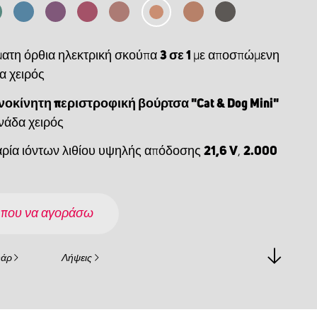
ατη όρθια ηλεκτρική σκούπα
3 σε 1
με αποσπώμενη
α χειρός
οκίνητη περιστροφική βούρτσα "Cat & Dog Mini"
ονάδα χειρός
ρία ιόντων λιθίου υψηλής απόδοσης
21,6 V
,
2.000
 που να αγοράσω
υάρ
Λήψεις