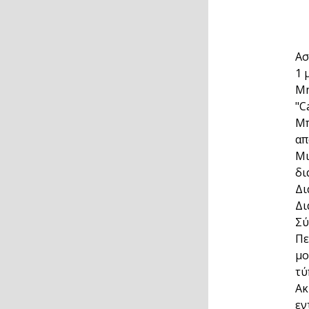
Ασ
1 
Μη
"C
Μπ
απ
Μι
δι
Δι
Δι
Σύ
Πε
μο
τύ
Ακ
εν