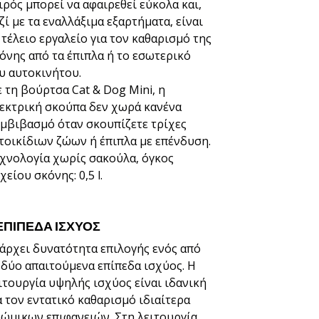
ιρός μπορεί να αφαιρεθεί εύκολα και,
ζί με τα εναλλάξιμα εξαρτήματα, είναι
 τέλειο εργαλείο για τον καθαρισμό της
όνης από τα έπιπλα ή το εσωτερικό
υ αυτοκινήτου.
 τη βούρτσα Cat & Dog Mini, η
εκτρική σκούπα δεν χωρά κανένα
μβιβασμό όταν σκουπίζετε τρίχες
τοικίδιων ζώων ή έπιπλα με επένδυση.
χνολογία χωρίς σακούλα, όγκος
χείου σκόνης: 0,5 l.
 ΕΠΙΠΕΔΑ ΙΣΧΥΟΣ
άρχει δυνατότητα επιλογής ενός από
 δύο απαιτούμενα επίπεδα ισχύος. Η
ιτουργία υψηλής ισχύος είναι ιδανική
α τον εντατικό καθαρισμό ιδιαίτερα
ώμικων επιφανειών. Στη λειτουργία