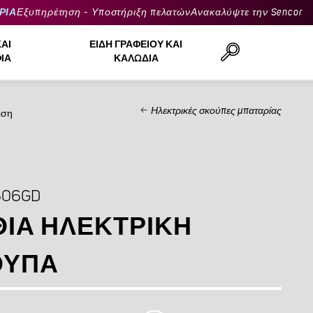
ΡΙΑ
Εξυπηρέτηση - Υποστήριξη πελατών
Ανακαλύψτε την Sencor
ΚΑΙ
ΕΊΔΗ ΓΡΑΦΕΊΟΥ ΚΑΙ
ΙΆ
ΚΑΛΏΔΙΑ
Ηλεκτρικές σκούπες μπαταρίας
ιση
Αναζήτηση..
606GD
ΙΑ ΗΛΕΚΤΡΙΚΉ
ΟΎΠΑ