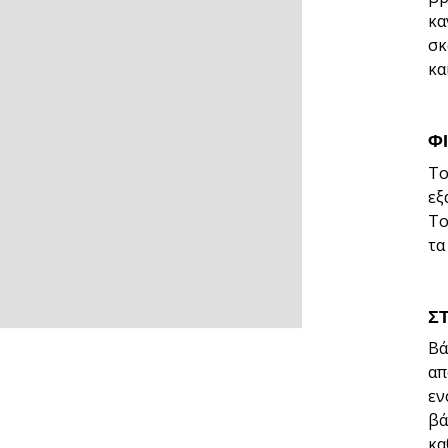
κα
σκ
κα
Φ
Το
εξ
Το
τα
Σ
Βά
απ
εν
βά
κα