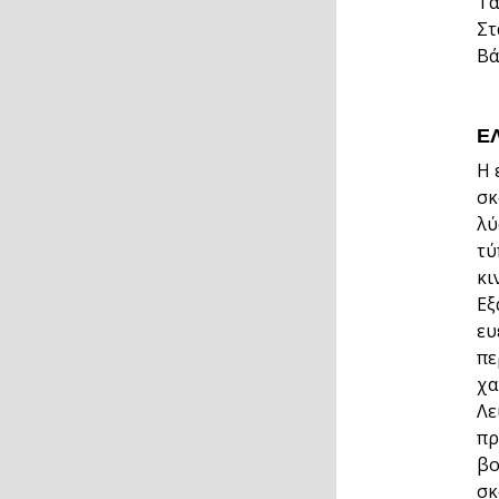
Τά
Στ
Βά
Ε
Η 
σκ
λύ
τύ
κι
Εξ
ευ
πε
χα
Λε
πρ
βο
σκ