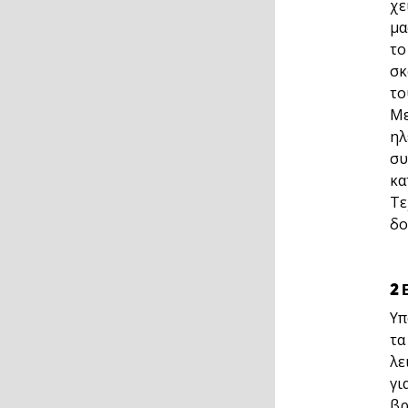
χε
μα
το
σκ
το
Με
ηλ
συ
κα
Τε
δο
2
Υπ
τα
λε
γι
βρ