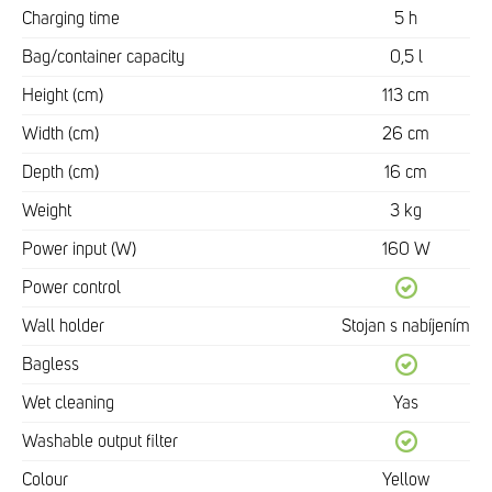
Charging time
5 h
Bag/container capacity
0,5 l
Height (cm)
113 cm
Width (cm)
26 cm
Depth (cm)
16 cm
Weight
3 kg
Power input (W)
160 W
Power control
Wall holder
Stojan s nabíjením
Bagless
Wet cleaning
Yas
Washable output filter
Colour
Yellow