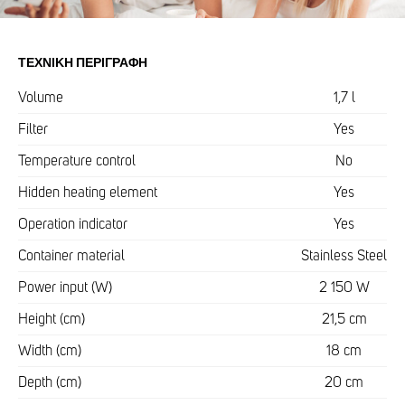
ΤΕΧΝΙΚΉ ΠΕΡΙΓΡΑΦΉ
Volume
1,7 l
Filter
Yes
Temperature control
No
Hidden heating element
Yes
Operation indicator
Yes
Container material
Stainless Steel
Power input (W)
2 150 W
Height (cm)
21,5 cm
Width (cm)
18 cm
Depth (cm)
20 cm