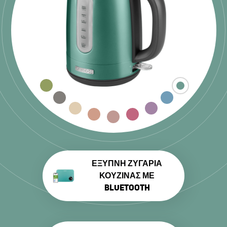
ΈΞΥΠΝΗ ΖΥΓΑΡΙΆ
ΚΟΥΖΊΝΑΣ ΜΕ
BLUETOOTH