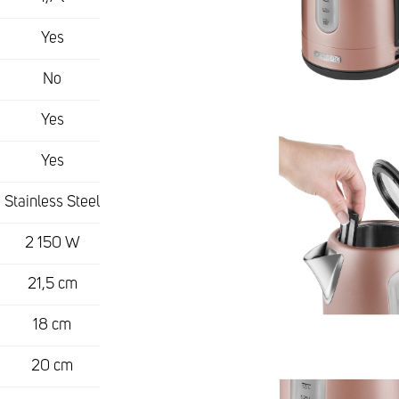
Yes
No
Yes
Yes
Stainless Steel
2 150 W
21,5 cm
18 cm
20 cm