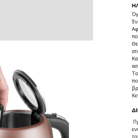
Η
Όγ
Έν
Αφ
πο
Θε
ατ
Κα
ασ
Το
πο
βρ
Κε
Δ
Πρ
εν
το