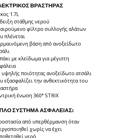
ΛΕΚΤΡΙΚΌΣ ΒΡΑΣΤΉΡΑΣ
κος 1.7L
δειξη στάθμης νερού
αιρούμενο φίλτρο συλλογής αλάτων
υ πλένεται
ρμαινόμενη βάση από ανοξείδωτο
σάλι
πάκι με κλείδωμα για μέγιστη
φάλεια
 υψηλής ποιότητας ανοξείδωτο ατσάλι
υ εξασφαλίζει την ανθεκτικότητα του
αστήρα
ντρική ένωση 360° STRIX
ΙΠΛΌ ΣΎΣΤΗΜΑ ΑΣΦΑΛΕΊΑΣ:
οστασία από υπερθέρμανση όταν
εργοποιηθεί χωρίς να έχει
ποθετηθεί νερό