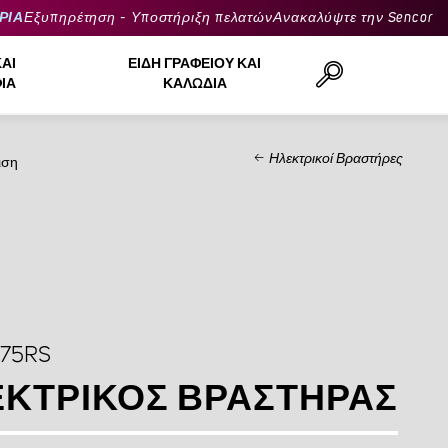
ΡΙΑ
Εξυπηρέτηση - Υποστήριξη πελατών
Ανακαλύψτε την Sencor
ΚΑΙ
ΕΊΔΗ ΓΡΑΦΕΊΟΥ ΚΑΙ
ΙΆ
ΚΑΛΏΔΙΑ
Ηλεκτρικοί Βραστήρες
ιση
Αναζήτηση..
775RS
ΚΤΡΙΚΌΣ ΒΡΑΣΤΉΡΑΣ