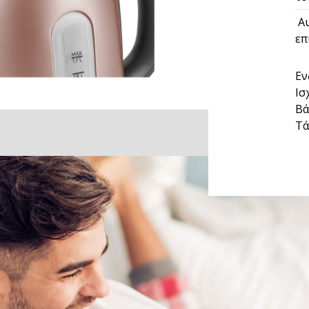
Αυ
επ
Εν
Ισ
Βά
Τά