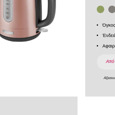
Όγκος
Ένδει
Αφαιρ
Από
Αξεσο