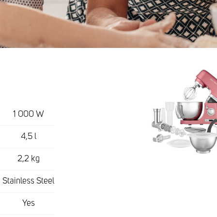
1 000 W
4,5 l
2,2 kg
Stainless Steel
Yes