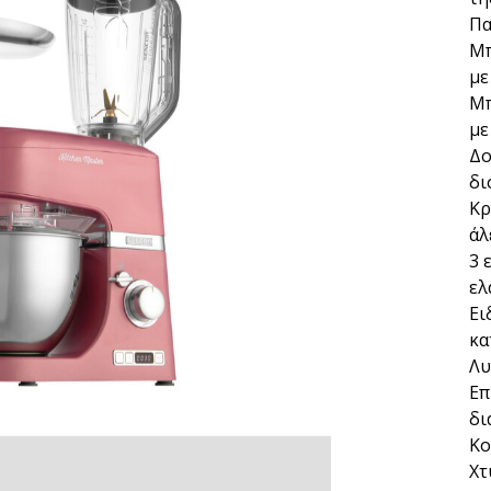
Πα
Μπ
με
Μπ
με
Δο
δι
Κρ
άλ
3 
ελ
Ει
κα
Λυ
Επ
δι
Κο
Χτ