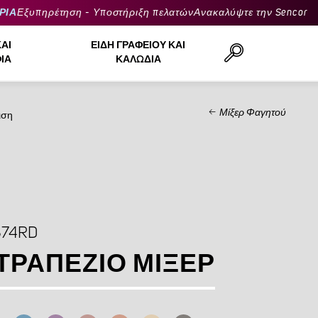
ΡΙΑ
Εξυπηρέτηση - Υποστήριξη πελατών
Ανακαλύψτε την Sencor
ΚΑΙ
ΕΊΔΗ ΓΡΑΦΕΊΟΥ ΚΑΙ
ΙΆ
ΚΑΛΏΔΙΑ
Μίξερ Φαγητού
ιση
Αναζήτηση..
874RD
ΤΡΑΠΈΖΙΟ ΜΊΞΕΡ