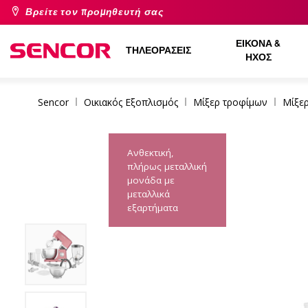
Βρείτε τον προμηθευτή σας
ΕΙΚΌΝΑ &
ΤΗΛΕΟΡΆΣΕΙΣ
ΉΧΟΣ
Sencor
Οικιακός Εξοπλισμός
Μίξερ τροφίμων
Μίξε
Ανθεκτική,
πλήρως μεταλλική
μονάδα με
μεταλλικά
εξαρτήματα