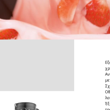
Εξ
χρ
Αν
με
Σχ
Οθ
λε
Έξ
τη