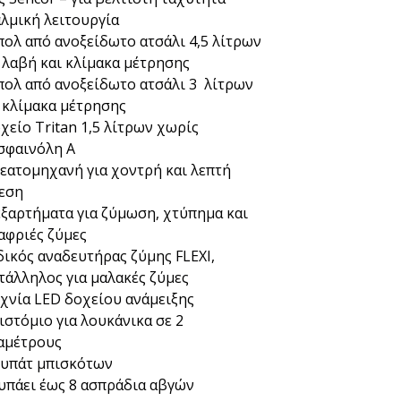
λμική λειτουργία
ολ από ανοξείδωτο ατσάλι 4,5 λίτρων
 λαβή και κλίμακα μέτρησης
ολ από ανοξείδωτο ατσάλι 3 λίτρων
 κλίμακα μέτρησης
χείο Tritan 1,5 λίτρων χωρίς
σφαινόλη Α
εατομηχανή για χοντρή και λεπτή
εση
εξαρτήματα για ζύμωση, χτύπημα και
αφριές ζύμες
δικός αναδευτήρας ζύμης FLEXI,
τάλληλος για μαλακές ζύμες
χνία LED δοχείου ανάμειξης
ιστόμιο για λουκάνικα σε 2
αμέτρους
υπάτ μπισκότων
υπάει έως 8 ασπράδια αβγών