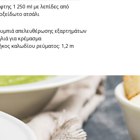
φτης 1 250 ml με λεπίδες από
οξείδωτο ατσάλι
υμπιά απελευθέρωσης εξαρτημάτων
λιά για κρέμασμα
κος καλωδίου ρεύματος: 1,2 m