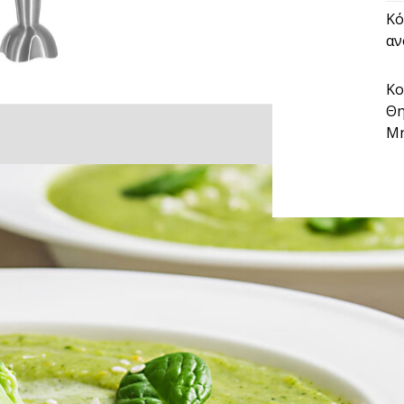
Κό
αν
Κο
Θη
Μή