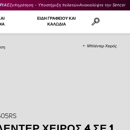
ΡΙΑ
Εξυπηρέτηση - Υποστήριξη πελατών
Ανακαλύψτε την Sencor
ΚΑΙ
ΕΊΔΗ ΓΡΑΦΕΊΟΥ ΚΑΙ
ΙΆ
ΚΑΛΏΔΙΑ
Μπλέντερ Χειρός
ιση
Αναζήτηση..
605RS
ΈΝΤΕΡ ΧΕΙΡΌΣ 4 ΣΕ 1