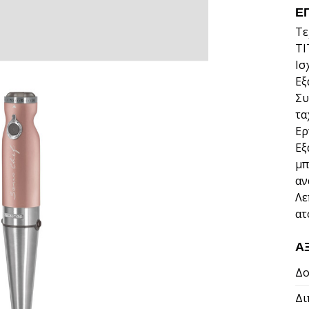
Ε
Τε
ΤΙ
Ισ
Εξ
Συ
τα
Ερ
Εξ
μπ
αν
Λε
ατ
Α
Δο
Δι