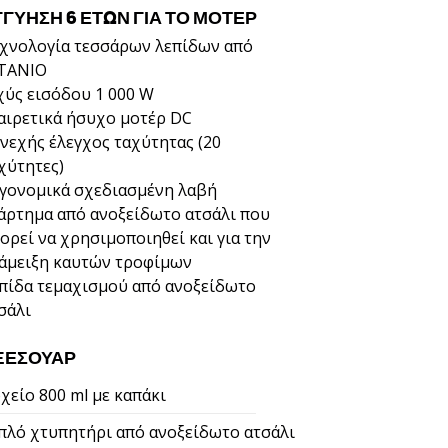
ΓΓΥΗΣΗ 6 ΕΤΩΝ ΓΙΑ ΤΟ ΜΟΤΈΡ
χνολογία τεσσάρων λεπίδων από
ΤΑΝΙΟ
χύς εισόδου 1 000 W
αιρετικά ήσυχο μοτέρ DC
νεχής έλεγχος ταχύτητας (20
χύτητες)
γονομικά σχεδιασμένη λαβή
άρτημα από ανοξείδωτο ατσάλι που
ορεί να χρησιμοποιηθεί και για την
άμειξη καυτών τροφίμων
πίδα τεμαχισμού από ανοξείδωτο
σάλι
ΞΕΣΟΥΆΡ
χείο 800 ml με καπάκι
πλό χτυπητήρι από ανοξείδωτο ατσάλι