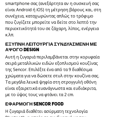
smartphone σας (ανεξάρτητα αν η συσκευή σας
είναι Android ή iOS) τη μέτρηση βάρους και, στη
συνέχεια, καταχωρώντας απλώς το τρόφιμο
που ζυγίζετε μπορείτε να δείτε στο λεπτό την
περιεκτικότητά του σε ζάχαρη, λίπος, ενέργεια
κ.λπ.
ΈΞΥΠΝΗ ΛΕΙΤΟΥΡΓΊΑ ΣΥΝΔΥΑΣΜΈΝΗ ΜΕ
ΆΨΟΓΟ DESIGN
Αυτή η ζυγαριά περιλαμβάνεται στην κορυφαία
σειρά μεταλλικών ειδών εξοπλισμού κουζίνας
της Sencor. Επιλέξτε ένα από τα 9 διαθέσιμα
χρώματα για να δώσετε στυλ στην κουζίνα σας.
Τα μεγάλα λευκά ψηφία στη στρογγυλή οθόνη
είναι εξαιρετικά ευανάγνωστα και ευδιάκριτα,
με το ύψος τους να φτάνει τα 2 cm.
ΕΦΑΡΜΟΓΉ SENCOR FOOD
Η ζυγαριά διαθέτει ασύρματη τεχνολογία