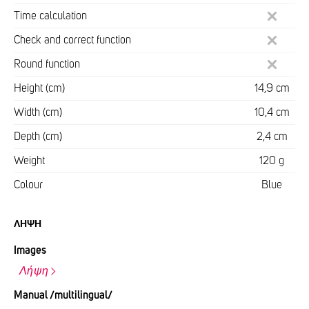
Time calculation
Check and correct function
Round function
Height (cm)
14,9 cm
Width (cm)
10,4 cm
Depth (cm)
2,4 cm
Weight
120 g
Colour
Blue
ΛΉΨΗ
Images
Λήψη
Manual /multilingual/