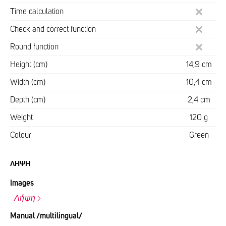
Time calculation
Check and correct function
Round function
Height (cm)
14,9 cm
Width (cm)
10,4 cm
Depth (cm)
2,4 cm
Weight
120 g
Colour
Green
ΛΉΨΗ
Images
Λήψη
Manual /multilingual/