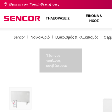
Βρείτε τον προμηθευτή σας
ΕΙΚΌΝΑ &
ΤΗΛΕΟΡΆΣΕΙΣ
ΉΧΟΣ
Sencor
Νοικοκυριό
Εξαερισμός & Κλιματισμός
Θερμ
Έξυπνος
γυάλινος
κονβέκτορας