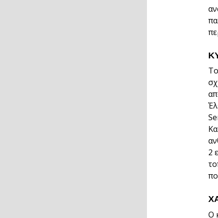
αν
πα
πε
Κ
Το
σχ
απ
Έλ
Se
Κα
αν
2 
το
πο
Χ
Ο 