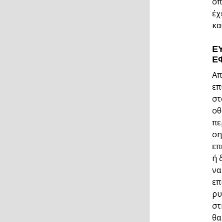
όπ
έχ
κα
Ε
Ε
Απ
επ
στ
οθ
πε
ση
επ
ή 
να
επ
ρυ
στ
θα