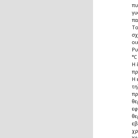
πυ
γυ
πα
Το
σχ
οι
Ρυ
°C
Η 
πρ
Η 
τη
πρ
θε
εφ
θε
εβ
χρ