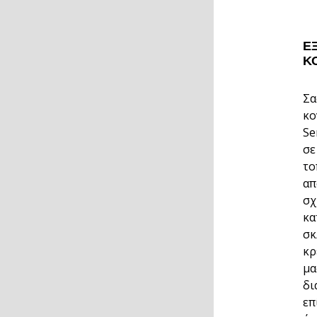
Έ
Κ
Σα
κο
Se
σε
το
απ
σχ
κα
σκ
κρ
μα
δι
επ