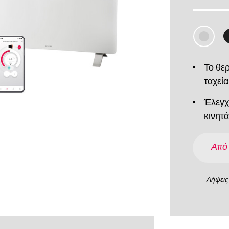
Το θε
ταχεία
Έλεγχ
κινητ
Από
Λήψεις