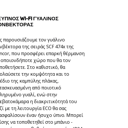
ΞΥΠΝΟΣ WI-FI ΓΥΆΛΙΝΟΣ
ΟΝΒΈΚΤΟΡΑΣ
ς παρουσιάζουμε τον γυάλινο
νβέκτορα της σειράς SCF 474x της
ncor, που προσφέρει επαρκή θέρμανση
 οποιονδήποτε χώρο που θα τον
ποθετήσετε. Στο καθιστικό, θα
ολαύσετε την κομψότητα και το
έδιο της καμπύλης πλάκας,
τασκευασμένη από ποιοτικό
ληρυμένο γυαλί, ενώ στην
εβατοκάμαρα η διακριτικότητά του
ζί με τη λειτουργία ECO θα σας
ασφαλίσουν έναν ήσυχο ύπνο. Μπορεί
ίσης να τοποθετηθεί στο μπάνιο -