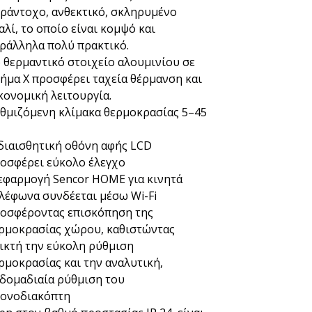
ράντοχο, ανθεκτικό, σκληρυμένο
αλί, το οποίο είναι κομψό και
ράλληλα πολύ πρακτικό.
 θερμαντικό στοιχείο αλουμινίου σε
ήμα X προσφέρει ταχεία θέρμανση και
κονομική λειτουργία.
θμιζόμενη κλίμακα θερμοκρασίας 5–45
διαισθητική οθόνη αφής LCD
οσφέρει εύκολο έλεγχο
εφαρμογή Sencor HOME για κινητά
λέφωνα συνδέεται μέσω Wi-Fi
οσφέροντας επισκόπηση της
ρμοκρασίας χώρου, καθιστώντας
ικτή την εύκολη ρύθμιση
ρμοκρασίας και την αναλυτική,
δομαδιαία ρύθμιση του
ονοδιακόπτη