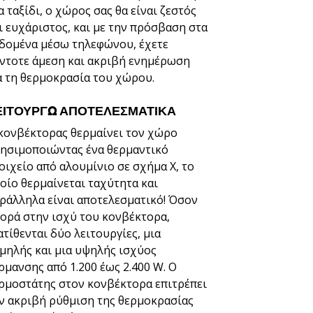
α ταξίδι, ο χώρος σας θα είναι ζεστός
ι ευχάριστος, και με την πρόσβαση στα
δομένα μέσω τηλεφώνου, έχετε
ντοτε άμεση και ακριβή ενημέρωση
α τη θερμοκρασία του χώρου.
ΕΙΤΟΥΡΓΏ ΑΠΟΤΕΛΕΣΜΑΤΙΚΆ
κονβέκτορας θερμαίνει τον χώρο
ησιμοποιώντας ένα θερμαντικό
οιχείο από αλουμίνιο σε σχήμα X, το
οίο θερμαίνεται ταχύτητα και
ράλληλα είναι αποτελεσματικό! Όσον
ορά στην ισχύ του κονβέκτορα,
ατίθενται δύο λειτουργίες, μια
μηλής και μια υψηλής ισχύος
ρμανσης από 1.200 έως 2.400 W. Ο
ρμοστάτης στον κονβέκτορα επιτρέπει
ν ακριβή ρύθμιση της θερμοκρασίας