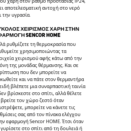
ου χάρη στον βαθμό προστασίας IP24,
ει αποτελεσματική αντοχή στο νερό
ι την υγρασία.
ΎΚΟΛΟΣ ΧΕΙΡΙΣΜΌΣ ΧΆΡΗ ΣΤΗΝ
ΦΑΡΜΟΓΉ SENCOR HOME
λά ρυθμίζετε τη θερμοκρασία που
ιθυμείτε χρησιμοποιώντας τα
οιχεία χειρισμού αφής κάτω από την
όνη της μονάδας θέρμανσης. Και σε
ρίπτωση που δεν μπορείτε να
κωθείτε και να πάτε στον θερμαντήρα
ειδή βλέπετε μια συναρπαστική ταινία
δεν βρίσκεστε στο σπίτι, αλλά θέλετε
 βρείτε τον χώρο ζεστό όταν
ιστρέψετε, μπορείτε να κάνετε τις
θμίσεις σας από τον πίνακα ελέγχου
ην εφαρμογή Sencor HOME. Έτσι όταν
 γυρίσετε στο σπίτι από τη δουλειά ή