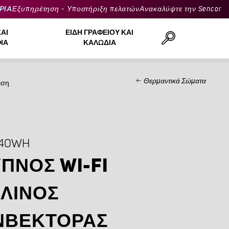
ΡΙΑ
Εξυπηρέτηση - Υποστήριξη πελατών
Ανακαλύψτε την Sencor
ΚΑΙ
ΕΊΔΗ ΓΡΑΦΕΊΟΥ ΚΑΙ
ΙΆ
ΚΑΛΏΔΙΑ
Θερμαντικά Σώματα
ιση
Αναζήτηση..
740WH
ΠΝΟΣ WI-FI
ΛΙΝΟΣ
ΝΒΈΚΤΟΡΑΣ