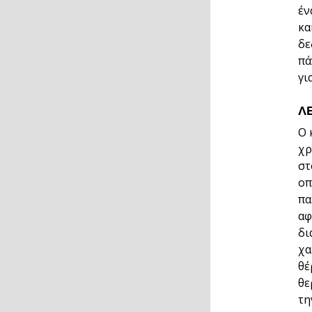
έν
κα
δε
πά
γι
Λ
Ο 
χρ
στ
οπ
πα
αφ
δι
χα
θέ
θε
τη