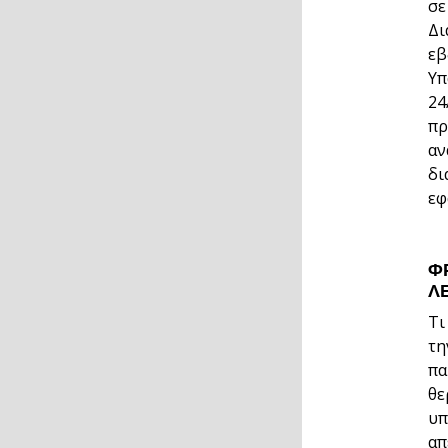
σε
Δι
εβ
Υπ
24
πρ
αν
δι
εφ
Φ
Λ
Τι
τη
πα
θε
υπ
απ