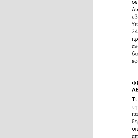
σε
Δι
εβ
Υπ
24
πρ
αν
δι
εφ
Φ
Λ
Τι
τη
πα
θε
υπ
απ