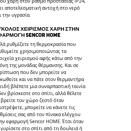
ου χάρη στον βαθμό προστασίας IP24,
ει αποτελεσματική αντοχή στο νερό
ι την υγρασία.
ΎΚΟΛΟΣ ΧΕΙΡΙΣΜΌΣ ΧΆΡΗ ΣΤΗΝ
ΦΑΡΜΟΓΉ SENCOR HOME
λά ρυθμίζετε τη θερμοκρασία που
ιθυμείτε χρησιμοποιώντας τα
οιχεία χειρισμού αφής κάτω από την
όνη της μονάδας θέρμανσης. Και σε
ρίπτωση που δεν μπορείτε να
κωθείτε και να πάτε στον θερμαντήρα
ειδή βλέπετε μια συναρπαστική ταινία
δεν βρίσκεστε στο σπίτι, αλλά θέλετε
 βρείτε τον χώρο ζεστό όταν
ιστρέψετε, μπορείτε να κάνετε τις
θμίσεις σας από τον πίνακα ελέγχου
ην εφαρμογή Sencor HOME. Έτσι όταν
 γυρίσετε στο σπίτι από τη δουλειά ή