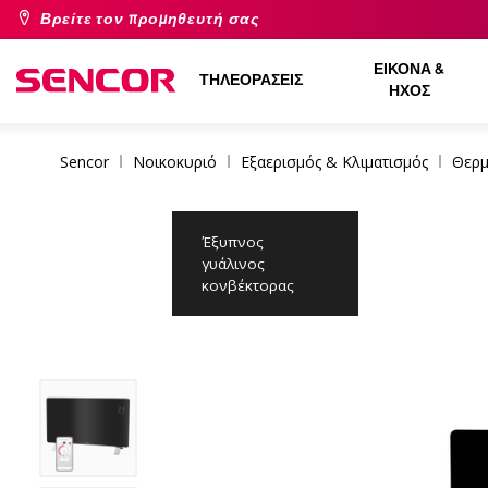
Βρείτε τον προμηθευτή σας
ΕΙΚΌΝΑ &
ΤΗΛΕΟΡΆΣΕΙΣ
ΉΧΟΣ
Sencor
Νοικοκυριό
Εξαερισμός & Κλιματισμός
Θερμ
Έξυπνος
γυάλινος
κονβέκτορας