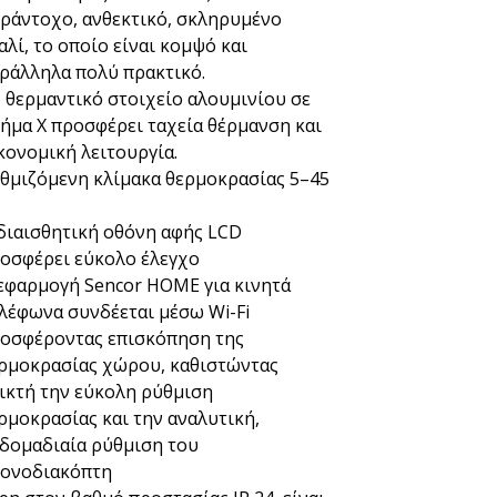
ράντοχο, ανθεκτικό, σκληρυμένο
αλί, το οποίο είναι κομψό και
ράλληλα πολύ πρακτικό.
 θερμαντικό στοιχείο αλουμινίου σε
ήμα X προσφέρει ταχεία θέρμανση και
κονομική λειτουργία.
θμιζόμενη κλίμακα θερμοκρασίας 5–45
διαισθητική οθόνη αφής LCD
οσφέρει εύκολο έλεγχο
εφαρμογή Sencor HOME για κινητά
λέφωνα συνδέεται μέσω Wi-Fi
οσφέροντας επισκόπηση της
ρμοκρασίας χώρου, καθιστώντας
ικτή την εύκολη ρύθμιση
ρμοκρασίας και την αναλυτική,
δομαδιαία ρύθμιση του
ονοδιακόπτη