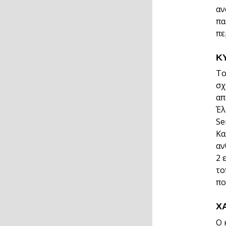
αν
πα
πε
Κ
Το
σχ
απ
Έλ
Se
Κα
αν
2 
το
πο
Χ
Ο 