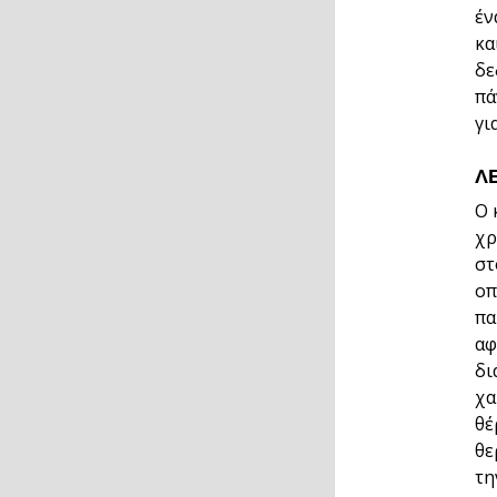
έν
κα
δε
πά
γι
Λ
Ο 
χρ
στ
οπ
πα
αφ
δι
χα
θέ
θε
τη