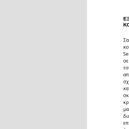
Έ
Κ
Σα
κο
Se
σε
το
απ
σχ
κα
σκ
κρ
μα
δι
επ