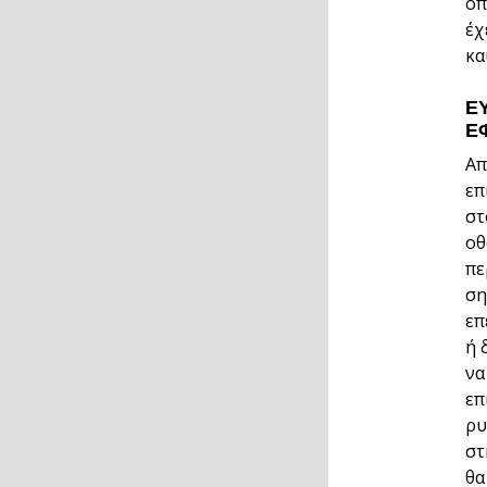
όπ
έχ
κα
Ε
Ε
Απ
επ
στ
οθ
πε
ση
επ
ή 
να
επ
ρυ
στ
θα