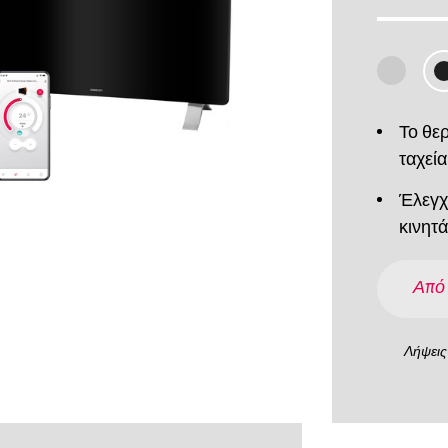
Το θε
ταχεία
Έλεγχ
κινητ
Από
Λήψεις