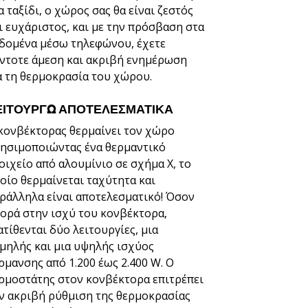
α ταξίδι, ο χώρος σας θα είναι ζεστός
ι ευχάριστος, και με την πρόσβαση στα
δομένα μέσω τηλεφώνου, έχετε
ντοτε άμεση και ακριβή ενημέρωση
α τη θερμοκρασία του χώρου.
ΕΙΤΟΥΡΓΏ ΑΠΟΤΕΛΕΣΜΑΤΙΚΆ
κονβέκτορας θερμαίνει τον χώρο
ησιμοποιώντας ένα θερμαντικό
οιχείο από αλουμίνιο σε σχήμα X, το
οίο θερμαίνεται ταχύτητα και
ράλληλα είναι αποτελεσματικό! Όσον
ορά στην ισχύ του κονβέκτορα,
ατίθενται δύο λειτουργίες, μια
μηλής και μια υψηλής ισχύος
ρμανσης από 1.200 έως 2.400 W. Ο
ρμοστάτης στον κονβέκτορα επιτρέπει
ν ακριβή ρύθμιση της θερμοκρασίας