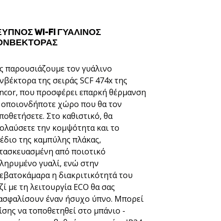
ΞΥΠΝΟΣ WI-FI ΓΥΆΛΙΝΟΣ
ΟΝΒΈΚΤΟΡΑΣ
ς παρουσιάζουμε τον γυάλινο
νβέκτορα της σειράς SCF 474x της
ncor, που προσφέρει επαρκή θέρμανση
 οποιονδήποτε χώρο που θα τον
ποθετήσετε. Στο καθιστικό, θα
ολαύσετε την κομψότητα και το
έδιο της καμπύλης πλάκας,
τασκευασμένη από ποιοτικό
ληρυμένο γυαλί, ενώ στην
εβατοκάμαρα η διακριτικότητά του
ζί με τη λειτουργία ECO θα σας
ασφαλίσουν έναν ήσυχο ύπνο. Μπορεί
ίσης να τοποθετηθεί στο μπάνιο -