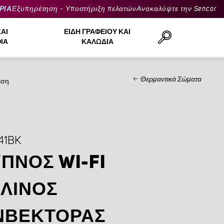
ΡΙΑ
Εξυπηρέτηση - Υποστήριξη πελατών
Ανακαλύψτε την Sencor
ΚΑΙ
ΕΊΔΗ ΓΡΑΦΕΊΟΥ ΚΑΙ
ΙΆ
ΚΑΛΏΔΙΑ
Θερμαντικά Σώματα
ιση
Αναζήτηση..
41BK
ΠΝΟΣ WI-FI
ΛΙΝΟΣ
ΝΒΈΚΤΟΡΑΣ