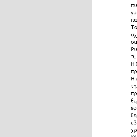
πυ
γυ
πα
Το
σχ
οι
Ρυ
°C
Η 
πρ
Η 
τη
πρ
θε
εφ
θε
εβ
χρ